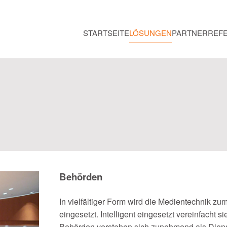
STARTSEITE
LÖSUNGEN
PARTNER
REF
Behörden
In vielfältiger Form wird die Medientechnik zu
eingesetzt. Intelligent eingesetzt vereinfacht s
Behörden verstehen sich zunehmend als Dienst